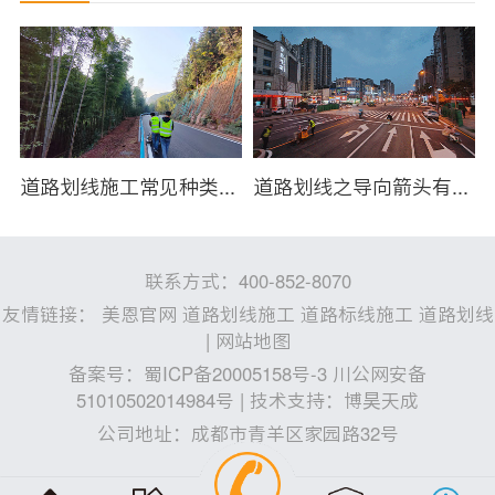
划线施工后出现裂缝如何处理？
道路划线施工常见种类及应用场景
道路划线之导向箭头有什么作用？
联系方式：400-852-8070
友情链接：
美恩官网
道路划线施工
道路标线施工
道路划线
|
网站地图
备案号：
蜀ICP备20005158号-3 川公网安备
51010502014984号
| 技术支持：
博昊天成
公司地址：成都市青羊区家园路32号