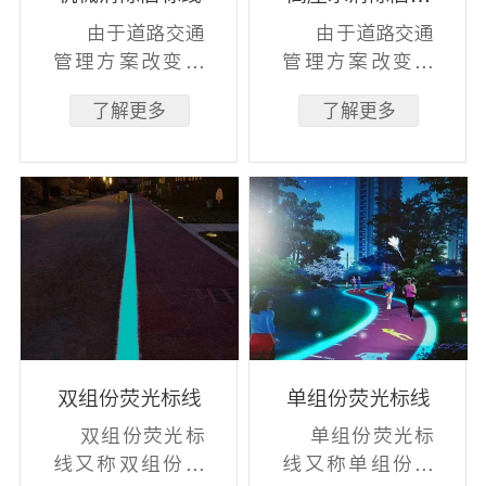
线
由于道路交通
由于道路交通
管理方案改变，
管理方案改变，
常需要将原有的
常需要将原有的
了解更多
了解更多
道路标线清除
道路标线清除
掉。
掉。
双组份荧光标线
单组份荧光标线
双组份荧光标
单组份荧光标
线又称双组份夜
线又称单组份夜