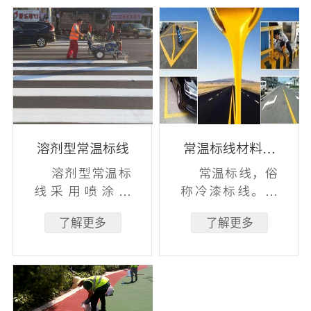
溶剂型常温标线
常温标线材料介
绍
溶剂型常温标
常温标线，俗
线采用喷涂工
称冷漆标线。常
艺，道路划线施
温标线材料为溶
了解更多
了解更多
工简单方便、干
剂型常温标线和
燥速度快，适
水性常温标