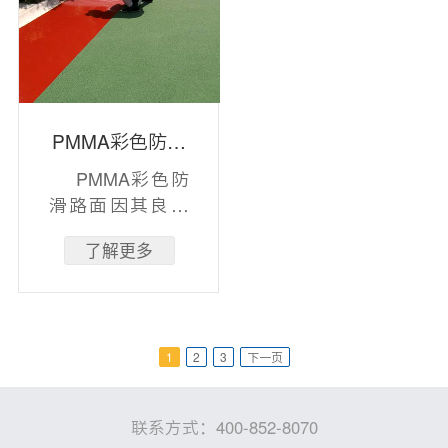
PMMA彩色防滑
路面
PMMA彩色防
滑路面因其良好
的耐候性和色彩
了解更多
保和度，应用于
人行道、公园
1
2
3
下一页
联系方式：400-852-8070