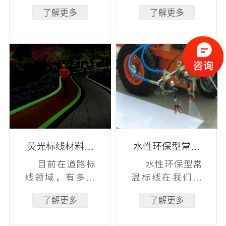
光标线，双组份
光标线，单组份
了解更多
了解更多
荧光标线材料加
荧光标线材料生
工时通过特
产加工时通
荧光标线材料介
水性环保型常温
绍
标线
目前在道路标
水性环保型常
线领域，有多种
温标线在我们国
类型：普通型标
家现归类于临时
了解更多
了解更多
线、反光型标
标线，对使用时
线、自发光型
效和反