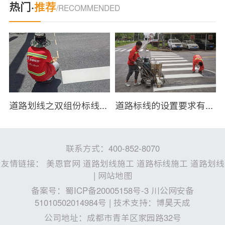
热门·
推荐
/RECOMMENDED
划线施工出现气泡怎么办？
道路划线之双组份标线有哪些特点？
道路标线的设置要求有哪些？
联系方式：400-852-8070
友情链接：
美恩官网
道路划线施工
道路标线施工
道路划线
|
网站地图
备案号：
蜀ICP备20005158号-3 川公网安备
51010502014984号
| 技术支持：
博昊天成
公司地址：成都市青羊区家园路32号