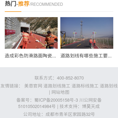
热门·
推荐
/RECOMMENDED
？
造成彩色防滑路面陶瓷颗粒脱落的原因有哪些？
道路划线有哪些施工要求？
联系方式：400-852-8070
友情链接：
美恩官网
道路划线施工
道路标线施工
道路划线
|
网站地图
备案号：
蜀ICP备20005158号-3 川公网安备
51010502014984号
| 技术支持：
博昊天成
公司地址：成都市青羊区家园路32号