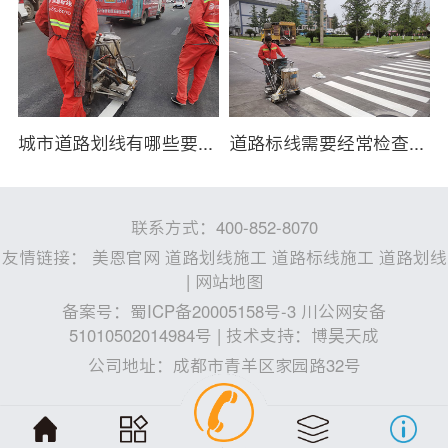
划线施工天气有哪些要求？
城市道路划线有哪些要求？
道路标线需要经常检查吗？
联系方式：400-852-8070
友情链接：
美恩官网
道路划线施工
道路标线施工
道路划线
|
网站地图
备案号：
蜀ICP备20005158号-3 川公网安备
51010502014984号
| 技术支持：
博昊天成
公司地址：成都市青羊区家园路32号