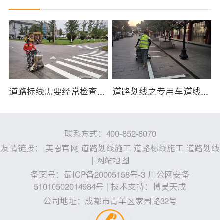
划线施工放样有哪些注意要点？
道路标线需要经常检查吗？
道路划线之专用车道线如何施划？
联系方式：400-852-8070
友情链接：
美恩官网
道路划线施工
道路标线施工
道路划线
|
网站地图
备案号：
蜀ICP备20005158号-3 川公网安备
51010502014984号
| 技术支持：
博昊天成
公司地址：成都市青羊区家园路32号